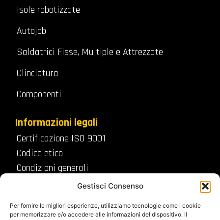
Isole robotizzate
Autojob
Saldatrici Fisse, Multiple e Attrezzate
Clinciatura
Componenti
Informazioni legali
Certificazione ISO 9001
Codice etico
Condizioni generali
Privacy Policy
Gestisci Consenso
Cookies policy
Per fornire le migliori esperienze, utilizziamo tecnologie come i cookie
per memorizzare e/o accedere alle informazioni del dispositivo. Il