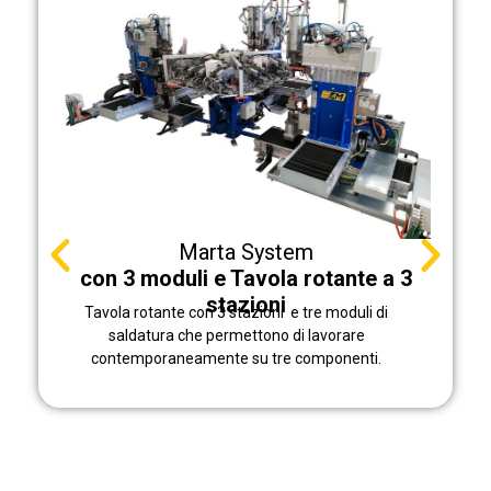
Marta System
Revolver
Tavola rotante con modulo saldante a “C”. Sul
modulo è montato un meccanismo rotante che
cambia elettrodo a seconda del dado o vite da
saldare. Perfetto per quei componenti dove ci sono
varie tipologie di dado o vite da assemblare:
consente un tempo ciclo molto breve in quanto
non è necessario cambiare macchina o elettrodo